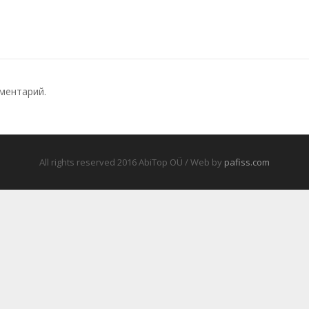
ментарий.
All rights reserved 2016 AbiTop OÜ / Web by
pafiss.com