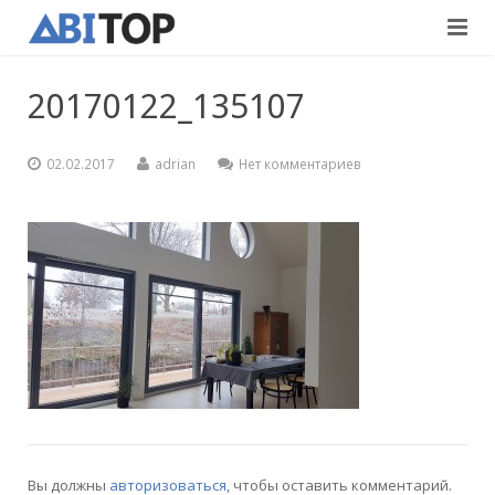
Главная
20170122_135107
Услуги
02.02.2017
adrian
Нет комментариев
Проекты
Внутриотделочные
Контакты
Дорожно-строительные
Вакансии
Русский
Eesti
English
Вы должны
авторизоваться
, чтобы оставить комментарий.