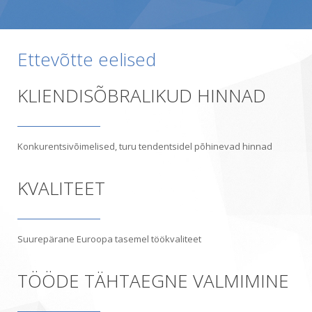
Русский
Ettevõtte eelised
KLIENDISÕBRALIKUD HINNAD
Konkurentsivõimelised, turu tendentsidel põhinevad hinnad
KVALITEET
Suurepärane Euroopa tasemel töökvaliteet
TÖÖDE TÄHTAEGNE VALMIMINE