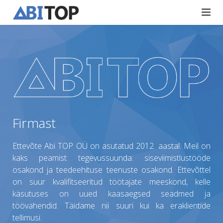
Avaleht
Teenused
Projektid
Viimistlustööd
Kontaktid
Teedeehitus
Firmast
Vabad töökohad
Ettevõte Abi TOP OÜ оn asutatud 2012. aastal. Meil on
Blogi
kaks peamist tegevussuunda: siseviimistlustööde
osakond ja teedeehituse teenuste osakond. Ettevõttel
Eesti
on suur kvalifitseeritud töötajate meeskond, kelle
käsutuses on uued kaasaegsed seadmed ja
English
töövahendid. Täidame nii suuri kui ka eraklientide
tellimusi.