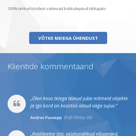
100% tehtud töödest valmivad kokkulepitud tähtajaks
VÕTKE MEIEGA ÜHENDUST
Klientide kommentaarid
Olen koos teiega teinud juba mitmeid objekte
ja iga kord on koostöö olnud väga sujuv.
Erefi Ehitus OÜ
Andres Puusepp
Kvaliteetne töö, asjatundlikud nõuanded,